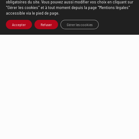
obligatoires du site. Vous pouvez aussi modifier vos choix en cliquant sur
"Gérer les cookies" et à tout moment depuis la page "Mentions légales"
accessible via le pied de page.
Accepter
Refuser
Gérer les cookies
Le cylindre GREEN est un cylindre de découpe gravé avec un revêtement
anti-adhésif
, spécialement développé pour répondre aux exigences du
secteur alimentaire. Comme tous les cylindres de découpe Rototechnix,
il s'agit d'un cylindre en acier massif parfaitement adapté à la découpe
mi-chair et à fond et peut être fabriqué avec de nombreuses hauteurs et
profils de filets.